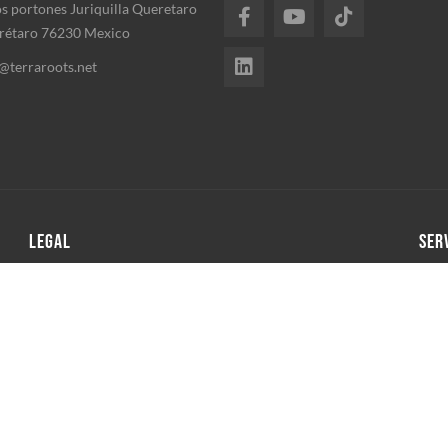
os portones Juriquilla Queretaro
rétaro 76230 Mexico
@terraroots.net
LEGAL
SER
Garantia
C
Site Map
D
Privacidad
P
Quienes Somos
M
Newsletter Unsubscribe
C
P