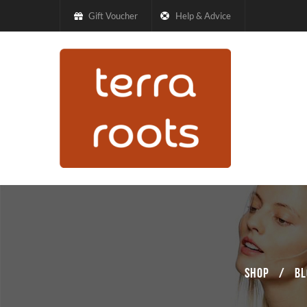
Gift Voucher
Help & Advice
Shop
/
Bl