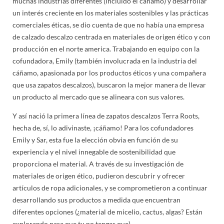
muchas industrias diferentes (incluido el cáñamo) y desarrollar
un interés creciente en los materiales sostenibles y las prácticas
comerciales éticas, se dio cuenta de que no había una empresa
de calzado descalzo centrada en materiales de origen ético y con
producción en el norte america. Trabajando en equipo con la
cofundadora, Emily (también involucrada en la industria del
cáñamo, apasionada por los productos éticos y una compañera
que usa zapatos descalzos), buscaron la mejor manera de llevar
un producto al mercado que se alineara con sus valores.
Y así nació la primera línea de zapatos descalzos Terra Roots,
hecha de, sí, lo adivinaste, ¡cáñamo! Para los cofundadores
Emily y Sar, esta fue la elección obvia en función de su
experiencia y el nivel innegable de sostenibilidad que
proporciona el material. A través de su investigación de
materiales de origen ético, pudieron descubrir y ofrecer
artículos de ropa adicionales, y se comprometieron a continuar
desarrollando sus productos a medida que encuentran
diferentes opciones (¿material de micelio, cactus, algas? Están
explorando para que tu no tengas que).