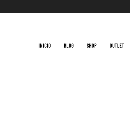
/
Terra Roots
/
Cotton V1.5 Tenis Blanco (Defecto Cosm
INICIO
BLOG
SHOP
OUTLET
Cotton V1.5 Tenis Blanco (Defec
Sale
Cosmético)
In Stock