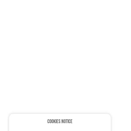
CONTACT
Calzado Minimalista de Calidad. Hecho en
av l
Norte America.
Que
info
ENLACES RAPIDOS
Home
Featured products
Cookies Notice
Specials