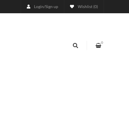
Login
/
Sign up
Wishlist
(0)
ético)
0
VIEWED PRODUCTS
to