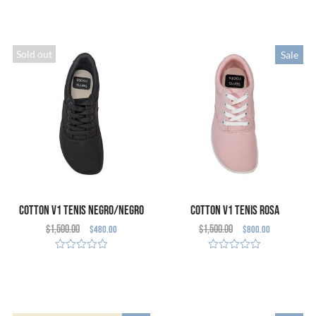
OPCIONES
OPCIONES
Sold out
Sale
Cotton V1 Tenis Negro/Negro
Cotton V1 Tenis Rosa
$
1,500.00
$
1,500.00
$
480.00
$
800.00
(Defecto Cosmético)
SELECCIONAR
SELECCIONAR
OPCIONES
OPCIONES