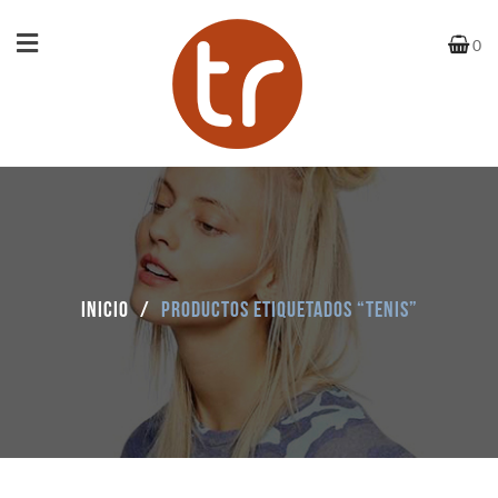
0
Inicio
/
Productos etiquetados “tenis”