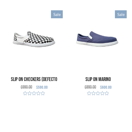
Sale
Sale
Slip on Checkers (Defecto
Slip on Marino
$
990.00
$
890.00
$
590.00
$
600.00
Cosmético)
SELECCIONAR
SELECCIONAR
OPCIONES
OPCIONES