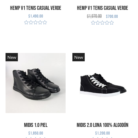
Hemp V1 Tenis Casual Verde
Hemp V1 Tenis Casual Verde
$
1,490.00
$
1,970.00
$
700.00
(Defecto Cosmético)
SELECCIONAR
SELECCIONAR
OPCIONES
OPCIONES
New
New
Midis 1.0 Piel
Midis 2.0 Lona 100% algodón
$
1,850.00
$
1,200.00