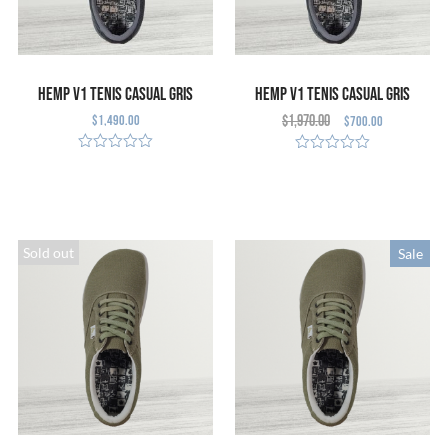
Hemp V1 Tenis Casual GRIS
Hemp V1 Tenis Casual GRIS
$
1,490.00
$
1,970.00
$
700.00
(Defecto Cosmético)
SELECCIONAR
SELECCIONAR
OPCIONES
OPCIONES
Sold out
Sale