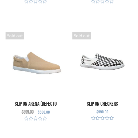
SELECCIONAR
SELECCIONAR
OPCIONES
OPCIONES
Sold out
Sold out
Slip on Arena (Defecto
Slip on Checkers
$
899.00
$
990.00
$
500.00
Cosmético)
SELECCIONAR
SELECCIONAR
OPCIONES
OPCIONES