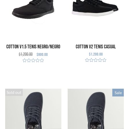
Cotton V1.5 Tenis Negro/Negro
Cotton V2 Tenis Casual
$
1,200.00
$
1,200.00
$
800.00
(Defecto Cosmético)
SELECCIONAR
SELECCIONAR
OPCIONES
OPCIONES
Sold out
Sale