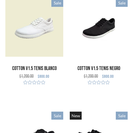
Sale
Sale
Cotton V1.5 Tenis Blanco
Cotton V1.5 Tenis Negro
$
1,200.00
$
1,200.00
$
800.00
$
800.00
(Defecto Cosmético)
(Defecto Cosmético)
SELECCIONAR
SELECCIONAR
OPCIONES
OPCIONES
Sale
New
Sale