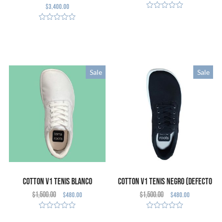
$
3,400.00
LEER MÁS
SELECCIONAR
OPCIONES
Sale
Sale
Cotton V1 Tenis Blanco
Cotton V1 Tenis Negro (Defecto
$
1,500.00
$
1,500.00
$
480.00
$
480.00
(Defecto Cosmético)
Cosmético)
SELECCIONAR
SELECCIONAR