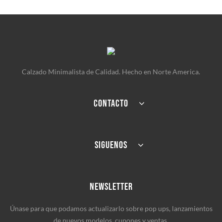
Calzado Minimalista de Calidad. Hecho en Norte America.
CONTACTO
SIGUENOS
NEWSLETTER
Únase para que podamos actualizarlo sobre pop ups, lanzamientos
de nuevos modelos, cupones y ventas.