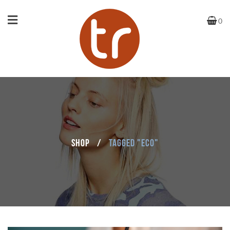
0
Shop
/
Tagged "eco"