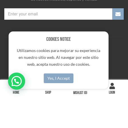
Cookies Notice
Utilizamos cookies para mejorar su experiencia
ENLACES RAPIDOS
en nuestro sitio web. Al navegar por este sitio
web, acepta nuestro uso de cookies.
LEGAL
Yes, I Accept
HOME
SHOP
LOGIN
WISHLIST
(0)
SERVICIO AL CLIENTE
Copyright © 2022
Rango
. All rights reserved.