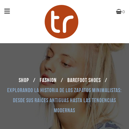
0
Shop
/
Fashion
/
Barefoot shoes
/
Explorando la Historia de los Zapatos Minimalistas:
Desde sus Raíces Antiguas hasta las Tendencias
Modernas