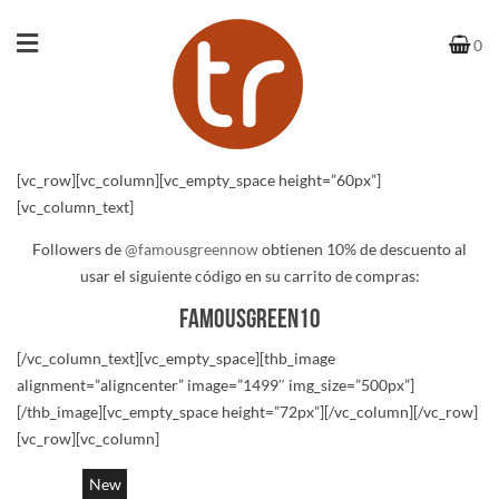
0
[vc_row][vc_column][vc_empty_space height=”60px”]
[vc_column_text]
Followers de
@famousgreennow
obtienen 10% de descuento al
usar el siguiente código en su carrito de compras:
famousgreen10
[/vc_column_text][vc_empty_space][thb_image
alignment=”aligncenter” image=”1499″ img_size=”500px”]
[/thb_image][vc_empty_space height=”72px”][/vc_column][/vc_row]
[vc_row][vc_column]
New